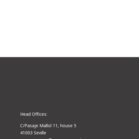
professional landscaping. We work with
football clubs, golf courses, and more.
Head Offices:
C/Pasaje Mallol 11, house 5
41003 Seville