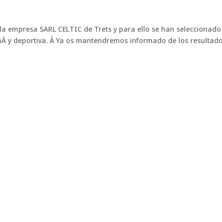
a empresa SARL CELTIC de Trets y para ello se han seleccionad
Â y deportiva. Â Ya os mantendremos informado de los resultado
, rendimiento de élite en cualquier
do los estadios de fútbol Mantener un césped natural de máxima