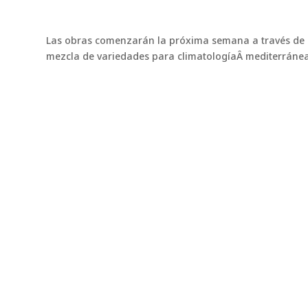
Las obras comenzarán la próxima semana a través de l
mezcla de variedades para climatologíaÂ mediterránea
También te puede interesar
Northbridge Bermudagrass
NorthBridge: la bermuda que está conquistan