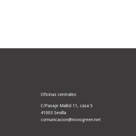
Oficinas centrales:
C/Pasaje Mallol 11, casa 5
41003 Sevilla
comunicacion@novogreen.net