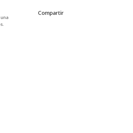
Compartir
o una
s.
 condición
 calidad en un estadio de fútbol nunca ha