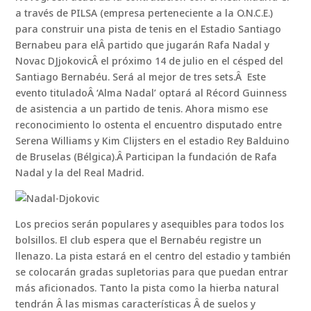
a través de PILSA (empresa perteneciente a la O.N.C.E.)
para construir una pista de tenis en el Estadio Santiago
Bernabeu para elÂ partido que jugarán Rafa Nadal y
Novac DJjokovicÂ el próximo 14 de julio en el césped del
Santiago Bernabéu. Será al mejor de tres sets.Â Este
evento tituladoÂ ‘Alma Nadal’ optará al Récord Guinness
de asistencia a un partido de tenis. Ahora mismo ese
reconocimiento lo ostenta el encuentro disputado entre
Serena Williams y Kim Clijsters en el estadio Rey Balduino
de Bruselas (Bélgica).Â Participan la fundación de Rafa
Nadal y la del Real Madrid.
Los precios serán populares y asequibles para todos los
bolsillos. El club espera que el Bernabéu registre un
llenazo. La pista estará en el centro del estadio y también
se colocarán gradas supletorias para que puedan entrar
más aficionados. Tanto la pista como la hierba natural
tendrán Â las mismas características Â de suelos y