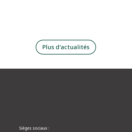
fonctionnalité des espaces sportifs et
récréatifs. Sa présence est si fondamentale
que, sans lui, le...
Plus d'actualités
Sièges sociaux :