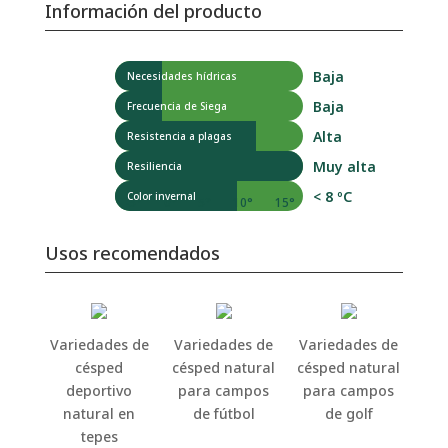
Información del producto
Baja
Necesidades hídricas
Baja
Frecuencia de Siega
Alta
Resistencia a plagas
Muy alta
Resiliencia
< 8 ºC
Color invernal
-5°
0°
5°
10°
15°
Usos recomendados
Variedades de
Variedades de
Variedades de
césped
césped natural
césped natural
deportivo
para campos
para campos
natural en
de fútbol
de golf
tepes