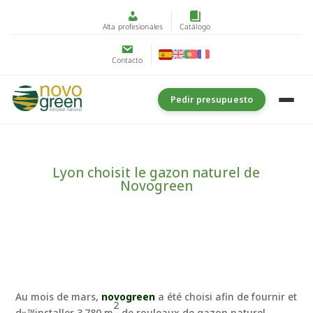
Alta profesionales
Catálogo
Contacto
Pedir presupuesto
Lyon choisit le gazon naturel de
Novogreen
Au mois de mars,
novogreen
a été choisi afin de fournir et
2
d»™installer 3.780 m
de rouleaux de gazon naturel