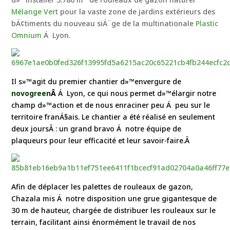
Mélange Vert
pour la vaste zone de jardins extérieurs des
bÁ¢timents du nouveau siÁ¨ge de la multinationale
Plastic
Omnium
Á Lyon.
Il s»™agit du premier chantier d»™envergure de
novogreen
Â
Á Lyon, ce qui nous permet d»™élargir notre
champ d»™action et de nous enraciner peu Á peu sur le
territoire franÁ§ais. Le chantier a été réalisé en seulement
deux joursÂ : un grand bravo Á notre équipe de
plaqueurs pour leur efficacité et leur savoir-faire.Â
Afin de déplacer les palettes de rouleaux de gazon,
Chazala mis Á notre disposition une grue gigantesque de
30 m de hauteur, chargée de distribuer les rouleaux sur le
terrain, facilitant ainsi énormément le travail de nos