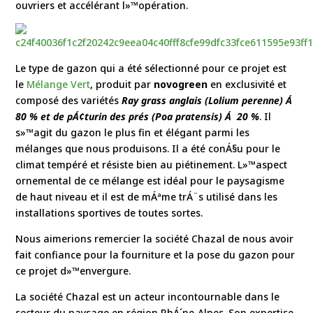
ouvriers et accélérant l»™opération.
Le type de gazon qui a été sélectionné pour ce projet est
le
Mélange Vert
, produit par
novogreen
en exclusivité et
composé des variétés
Ray grass anglais (Lolium perenne) Á
80 % et de pÁ¢turin des prés (Poa pratensis) Á 20 %
. Il
s»™agit du gazon le plus fin et élégant parmi les
mélanges que nous produisons. Il a été conÁ§u pour le
climat tempéré et résiste bien au piétinement. L»™aspect
ornemental de ce mélange est idéal pour le paysagisme
de haut niveau et il est de mÁªme trÁ¨s utilisé dans les
installations sportives de toutes sortes.
Nous aimerions remercier la société Chazal de nous avoir
fait confiance pour la fourniture et la pose du gazon pour
ce projet d»™envergure.
La société
Chazal
est un acteur incontournable dans le
secteur du paysage en région RhÁ´ne-Alpes. Son expertise