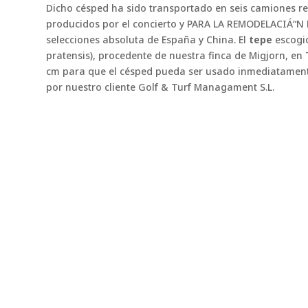
Dicho césped ha sido transportado en seis camiones re
producidos por el concierto y PARA LA REMODELACIÁ“N D
selecciones absoluta de España y China. El
tepe
escogid
pratensis), procedente de nuestra finca de Migjorn, en 
cm para que el césped pueda ser usado inmediatamente y
por nuestro cliente Golf & Turf Managament S.L.
También te puede interesar
NorthBridge: la bermuda que está conquis
ha sido tan exigente. Los calendarios est