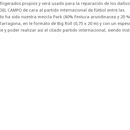
frigerados propios y será usado para la reparación de los daños
EL CAMPO de cara al partido internacional de fútbol entre las
o ha sido nuestra mezcla Park (80% Festuca arundinacea y 20 
Tarragona, en le formato de Big Roll (0,75 x 20 m) y con un espes
 poder realizar así el citado partido internacional, siendo ins
tando los estadios de fútbol Mantener un césped natural de máx
án cada vez más saturados, las temperaturas son más extremas y l