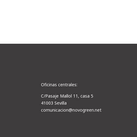
Oficinas centrales:
C/Pasaje Mallol 11, casa 5
41003 Sevilla
comunicacion@novogreen.net