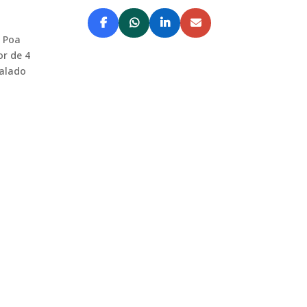
% Poa
or de 4
talado
ima calidad en un estadio de fútbol nunca
a presión para...