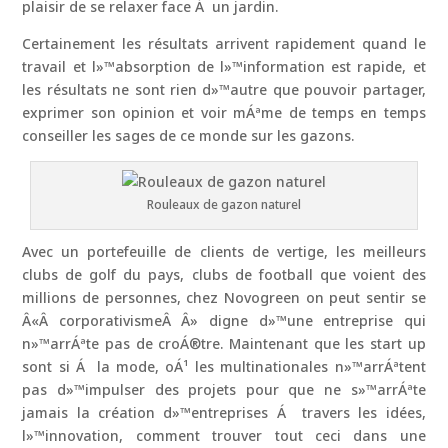
plaisir de se relaxer face Á un jardin.
Certainement les résultats arrivent rapidement quand le
travail et l»™absorption de l»™information est rapide, et
les résultats ne sont rien d»™autre que pouvoir partager,
exprimer son opinion et voir mÁªme de temps en temps
conseiller les sages de ce monde sur les gazons.
Rouleaux de gazon naturel
Avec un portefeuille de clients de vertige, les meilleurs
clubs de golf du pays, clubs de football que voient des
millions de personnes, chez Novogreen on peut sentir se
Â«Â corporativismeÂ Â» digne d»™une entreprise qui
n»™arrÁªte pas de croÁ®tre. Maintenant que les start up
sont si Á la mode, oÁ¹ les multinationales n»™arrÁªtent
pas d»™impulser des projets pour que ne s»™arrÁªte
jamais la création d»™entreprises Á travers les idées,
l»™innovation, comment trouver tout ceci dans une