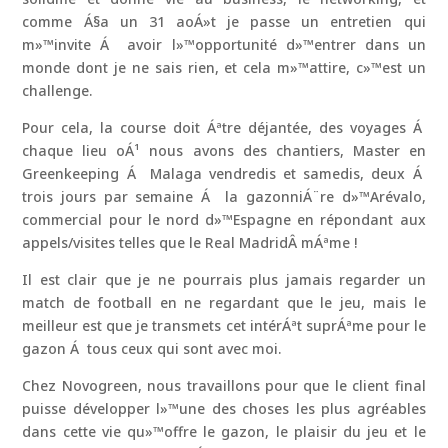
comme Á§a un 31 aoÁ»t je passe un entretien qui
m»™invite Á avoir l»™opportunité d»™entrer dans un
monde dont je ne sais rien, et cela m»™attire, c»™est un
challenge.
Pour cela, la course doit Áªtre déjantée, des voyages Á
chaque lieu oÁ¹ nous avons des chantiers, Master en
Greenkeeping Á Malaga vendredis et samedis, deux Á
trois jours par semaine Á la gazonniÁ¨re d»™Arévalo,
commercial pour le nord d»™Espagne en répondant aux
appels/visites telles que le Real MadridÂ mÁªme !
Il est clair que je ne pourrais plus jamais regarder un
match de football en ne regardant que le jeu, mais le
meilleur est que je transmets cet intérÁªt suprÁªme pour le
gazon Á tous ceux qui sont avec moi.
Chez Novogreen, nous travaillons pour que le client final
puisse développer l»™une des choses les plus agréables
dans cette vie qu»™offre le gazon, le plaisir du jeu et le