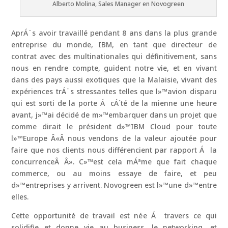
Alberto Molina, Sales Manager en Novogreen
AprÁ¨s avoir travaillé pendant 8 ans dans la plus grande
entreprise du monde, IBM, en tant que directeur de
contrat avec des multinationales qui définitivement, sans
nous en rendre compte, guident notre vie, et en vivant
dans des pays aussi exotiques que la Malaisie, vivant des
expériences trÁ¨s stressantes telles que l»™avion disparu
qui est sorti de la porte Á cÁ´té de la mienne une heure
avant, j»™ai décidé de m»™embarquer dans un projet que
comme dirait le président d»™IBM Cloud pour toute
l»™Europe Â«Â nous vendons de la valeur ajoutée pour
faire que nos clients nous différencient par rapport Á la
concurrenceÂ Â». C»™est cela mÁªme que fait chaque
commerce, ou au moins essaye de faire, et peu
d»™entreprises y arrivent. Novogreen est l»™une d»™entre
elles.
Cette opportunité de travail est née Á travers ce qui
solidifie et donne vie au business, le networking, et