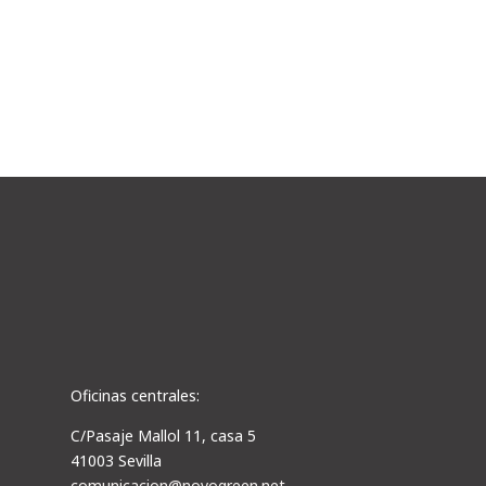
fútbol, campos de golf,...
Oficinas centrales:
C/Pasaje Mallol 11, casa 5
41003 Sevilla
comunicacion@novogreen.net