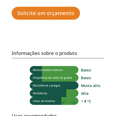
Solicite um orçamento
Informações sobre o produto
Baixo
Necessidades hídricas
Baixo
Frequência de corte da grama
Muito alto
Resistência a pragas
Alta
Resiliência
< 8 ºC
Cores de inverno
-5°
0°
5º
10°
15°
Usos recomendados