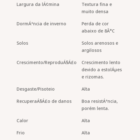
Largura da lÁ¢mina
Textura fina e
muito densa
DormÁªncia de inverno
Perda de cor
abaixo de 8Â°C
Solos
Solos arenosos e
argilosos
Crescimento/ReproduÁ§Á£o
Crescimento lento
devido a estolÁµes
e rizomas.
Desgaste/Pisoteio
Alta
RecuperaÁ§Á£o de danos
Boa resistÁªncia,
porém lenta.
Calor
Alta
Frio
Alta