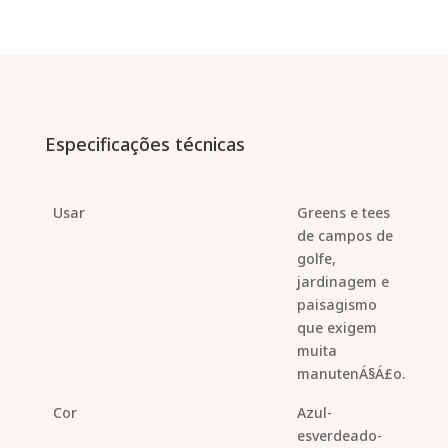
Especificações técnicas
Usar
Greens e tees
de campos de
golfe,
jardinagem e
paisagismo
que exigem
muita
manutenÁ§Á£o.
Cor
Azul-
esverdeado-