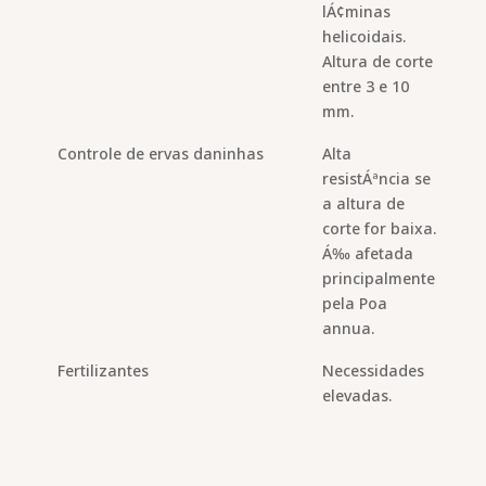
lÁ¢minas
helicoidais.
Altura de corte
entre 3 e 10
mm.
Controle de ervas daninhas
Alta
resistÁªncia se
a altura de
corte for baixa.
Á‰ afetada
principalmente
pela Poa
annua.
Fertilizantes
Necessidades
elevadas.