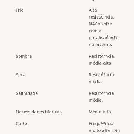
Frio
Alta
resistÁªncia.
NÁ£o sofre
com a
paralisaÁ§Á£o
no inverno.
Sombra
ResistÁªncia
média-alta.
Seca
ResistÁªncia
média.
Salinidade
ResistÁªncia
média.
Necessidades hídricas
Médio-alto.
Corte
FrequÁªncia
muito alta com