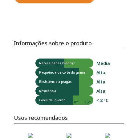
Informações sobre o produto
Média
Necessidades hídricas
Alta
Frequência de corte da grama
Alta
Resistência a pragas
Alta
Resiliência
< 8 ºC
Cores de inverno
-5°
0°
5º
10°
15°
Usos recomendados