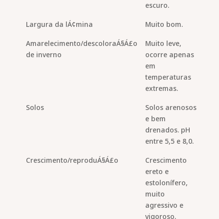
escuro.
Largura da lÁ¢mina
Muito bom.
Amarelecimento/descoloraÁ§Á£o
Muito leve,
de inverno
ocorre apenas
em
temperaturas
extremas.
Solos
Solos arenosos
e bem
drenados. pH
entre 5,5 e 8,0.
Crescimento/reproduÁ§Á£o
Crescimento
ereto e
estolonífero,
muito
agressivo e
vigoroso.