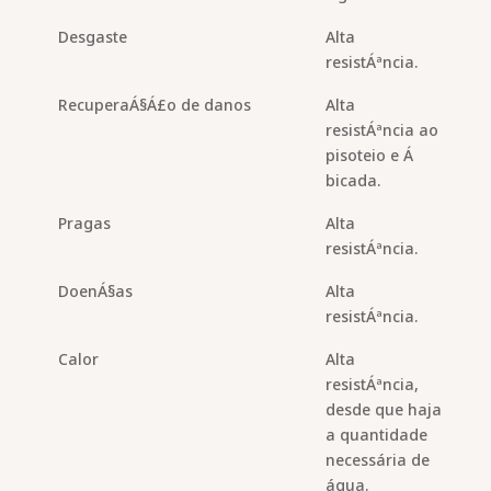
Desgaste
Alta
resistÁªncia.
RecuperaÁ§Á£o de danos
Alta
resistÁªncia ao
pisoteio e Á
bicada.
Pragas
Alta
resistÁªncia.
DoenÁ§as
Alta
resistÁªncia.
Calor
Alta
resistÁªncia,
desde que haja
a quantidade
necessária de
água.